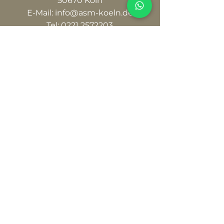
50670 Köln
E-Mail:
info@asm-koeln.de
Tel:
0221 2572203
Çalışma saatleri
Pzt - Sal: 16:00 - 21:00
Çar - Per: Kapalı
Cum: 16:00 - 21:00
Cmt - Paz: 09:00 - 18:00
Socials
Datenschutz
Cookies
Impressum