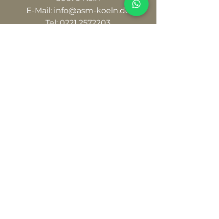
E-Mail:
info@asm-koeln.de
Tel:
0221 2572203
Öffnungszeiten
Mo - Di: 16:00 - 21:00 Uhr
Mi – Do: Geschlossen
Fr: 16:00 - 21:00 Uhr
Sa - So: 09:00 - 18:00 Uhr
Socials
Datenschutz
Cookies
Impressum